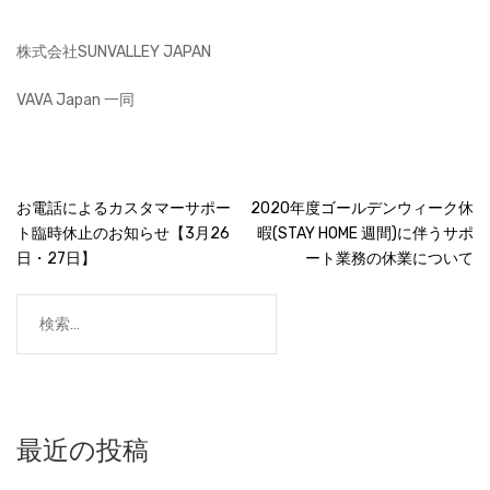
株式会社SUNVALLEY JAPAN
VAVA Japan 一同
投
お電話によるカスタマーサポー
2020年度ゴールデンウィーク休
ト臨時休止のお知らせ【3月26
暇(STAY HOME 週間)に伴うサポ
稿
日・27日】
ート業務の休業について
ナ
検
ビ
索:
ゲ
ー
シ
最近の投稿
ョ