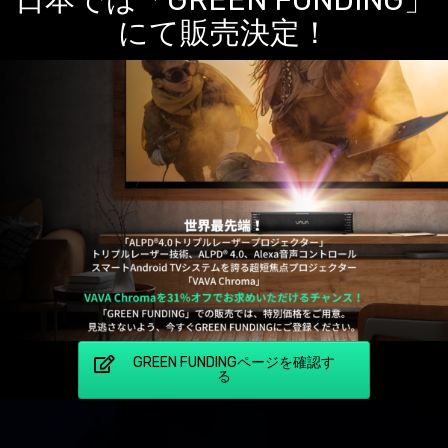
日本では「GREEN FUNDING」
にて販売決定！
GREEN FUNDINGページを確認す
る
動
画