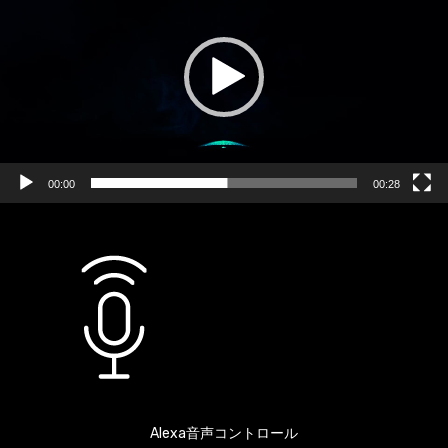
プ
レ
ー
ヤ
ー
00:00
00:28
Alexa音声コントロール