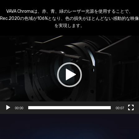
VAVA Chromaは、赤、青、緑のレーザー光源を使用することで、
Rec.2020の色域が106%となり、色の損失がほとんどない感動的な映像
を実現します。
動
画
プ
レ
ー
ヤ
ー
00:00
00:07