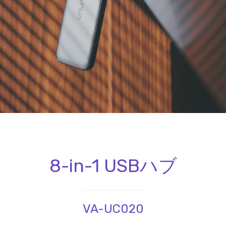
8-in-1 USBハブ
VA-UC020