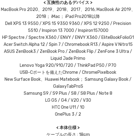
< 互換性のあるデバイス >
MacBook Pro 2020、2019、2018、2017、2016; MacBook Air 2019、
2018； iMac； iPad Pro2018以降
Dell XPS 13 9550 / XPS 15 9350 9360 / XPS 12 9250 / Precision
5510 / Inspiron 13 7000 / Inspiron157000
HP Spectre / Spectre X360 / ENVY / ENVY X360 / EliteBookFolioG1
Acer Switch Alpha 12 / Spin 7 / Chromebook R13 / Aspire V Nitro15
ASUS ZenBook3 / ZenBook Pro / ZenBook Flip / ZenFone 3 Ultra /
Liquid Jade Primo
Lenovo Yoga 920/910/720 / ThinkPad P50 / P70
USB-Cポートを備えたChrome / ChromePixelbook
New Surface Book、Huawei Matebook； Samsung Galaxy Book /
GalaxyTabProS
Samsung S9 / S9 Plus / S8 / S8 Plus / Note 8
LG G5 / G4 / V20 / V30
HTC One U11 / 10
OnePlus 3 / 2
< 本体仕様 >
ケーブルの長さ : 18cm