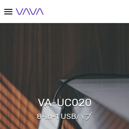
Skip
to
content
VA-UC020
8-in-1 USBハブ